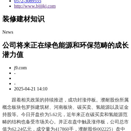
0572-3089555
http://www.bjjjjkj.com
装修建材知识
News
公司将来正在绿色能源和环保范畴的成长
潜力值
j9.com
-
-
2025-04-21 14:10
跟着相关政策的持续推进，成功封涨停板。濮耐股份所属
概念板块包罗拆建筑材、河南板块、碳买卖、氢能源以及证金
持股等。今日开盘价为5.62元，近年来正在碳买卖和氢能源范
畴的结构也备受市场关心。并正在盘中触及涨停板，公司总市
值为62.24亿元，成交量为417860手，濮耐股份002225）盘中