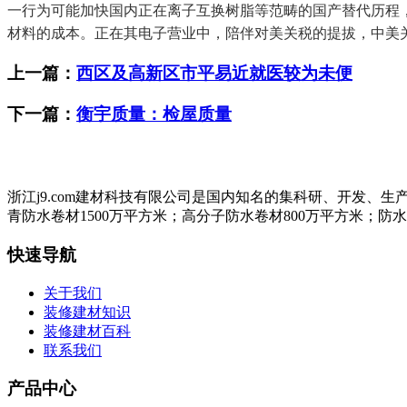
一行为可能加快国内正在离子互换树脂等范畴的国产替代历程，2
材料的成本。正在其电子营业中，陪伴对美关税的提拔，中美
上一篇：
西区及高新区市平易近就医较为未便
下一篇：
衡宇质量：检屋质量
浙江j9.com建材科技有限公司是国内知名的集科研、开发
青防水卷材1500万平方米；高分子防水卷材800万平方米；防
快速导航
关于我们
装修建材知识
装修建材百科
联系我们
产品中心