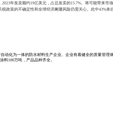
023年发卖额约19亿美元，占总发卖的15.7%。将可能带来
关税政策的不确定性和全球经济阑珊风险仍需关心。此中43%来
、生产自动化为一体的防水材料生产企业。企业有着健全的质量管理
水涂料100万吨，产品品种齐全。