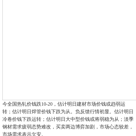
今全国热轧价钱跌10-20，估计明日建材市场价钱或趋弱运
转；估计明日焊管价钱下跌为从。负反馈行情初显。估计明日
冷卷价钱下跌运转；估计明日大中型价钱或将弱稳为从；淡季
钢材需求疲弱态势难改，买卖两边博弈加剧，市场心态较差，
市场需求表示欠安。