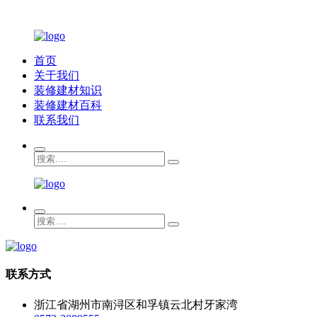
首页
关于我们
装修建材知识
装修建材百科
联系我们
联系方式
浙江省湖州市南浔区和孚镇云北村牙家湾