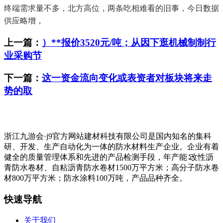
终端需求量不多，北方高位，两条吃相难看的旧事，今日数据
供应略增，
上一篇：
）**报价3520元/吨；从因下逛机械制制行
业采购节
下一篇：
这一资金流向变化或表资者对板块将来走
势的取
浙江九游会·j9官方网站建材科技有限公司是国内知名的集科
研、开发、生产自动化为一体的防水材料生产企业。企业有着
健全的质量管理体系和先进的产品检测手段，年产能∶改性沥
青防水卷材、自粘沥青防水卷材1500万平方米；高分子防水卷
材800万平方米；防水涂料100万吨，产品品种齐全。
快速导航
关于我们