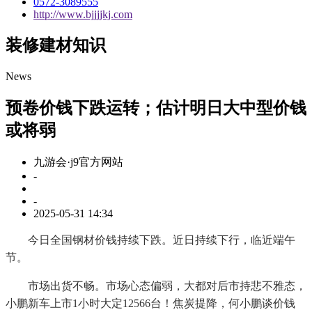
0572-3089555
http://www.bjjjjkj.com
装修建材知识
News
预卷价钱下跌运转；估计明日大中型价钱
或将弱
九游会·j9官方网站
-
-
2025-05-31 14:34
今日全国钢材价钱持续下跌。近日持续下行，临近端午
节。
市场出货不畅。市场心态偏弱，大都对后市持悲不雅态，
小鹏新车上市1小时大定12566台！焦炭提降，何小鹏谈价钱