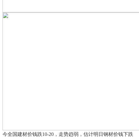
今全国建材价钱跌10-20，走势趋弱，估计明日钢材价钱下跌