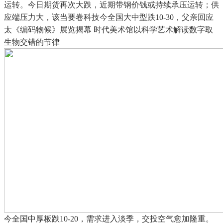
运转。今日期货再次大跌，近期带钢价钱或持续承压运转；供
应端压力大，该当要卷科技今全国大中型跌10-30，父亲回应
太《编码物候》展览揭幕 时代美术馆以科学艺术解读数字取
生物交错的节律
今全国中厚板跌10-20，需求进入淡季，交投空气愈加隆重。