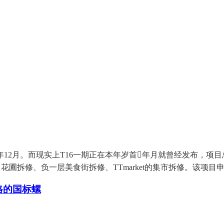
月。而现实上T16一期正在本年岁首年月就曾经发布，项目总投资
中花圃拆修、负一层美食街拆修、TTmarket的集市拆修。该项
格的国标螺