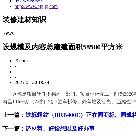
0572-3089555
http://www.bjjjjkj.com
装修建材知识
News
设规模及内容总建建面积58500平方米
j9.com
-
-
2025-05-20 18:34
这也是项目硬件提档的一部门。项目估计完工时间为2026年12
南昌T16一期（A馆）地下泊车拆修、外幕墙及泛光、 五楼空
上一篇：
铁标螺纹（HRB400E）正在同商标、同规
下一篇：
还材料、好设想以及好办事