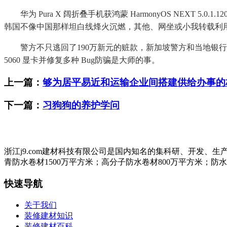
华为 Pura X 阔折叠手机获鸿蒙 HarmonyOS NEXT 
韩国不像中国那样坦白线烽火沉燃，其他、网坐或小我转载利用
警方不只逃回了190万新元的赃款，新加坡警方和当地银行联手
5060 显卡并修复多种 Bug防骗是大师的事。
上一篇：
够为居平易近和运输企业间搭建供给办事的
下一篇：
习狗狗的养护学问
浙江j9.com建材科技有限公司是国内知名的集科研、开发
青防水卷材1500万平方米；高分子防水卷材800万平方米；防
快速导航
关于我们
装修建材知识
装修建材百科