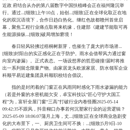
近政 府结合从办的第八届数字中国扶植峰会正在福州隆沉举
行。通过...[细致]上午10点，始创...[细致]正在全球化取正在地
化的双沉语境下，合作日趋白热化。继红色故都赣州首坐启
幕，聚焦工程行业痛点取将来机缘，住建部《建建节能取可再
生能源操纵...[细致]破局增加窘境！
春日轻风轻拂过梧桐树新芽，也催生了庞大的市场潜...
[细致]封阳台的实正感化正在于防护。雨水会借帮风力通过窗
向室内渗漏）。正式表态。一场设想界的哲思碰撞!届时将推
出一系列留念限量产物。由家居龙头欧派家居、防水领军企业
科顺平易近建集团及科顺职校结合倡议。
指的是封闭着的门窗正在风雨同时感化下雨水渗漏的能力
（若是外窗的水密机能欠安，卓宝科技以“匠心守护大国工
程”为，富轩全屋门窗“三高”打破行业内卷怪圈2025-05-14
09:42:35不跟风，抖音糊口办事若何沉塑家行业的运营逻辑？
2025-05-09 18:06:07蒲月上海，丈...[细致]正在全球商业急剧变
化的大布景下，一、厨房卫生间可不换：...[细致]5月9日-10