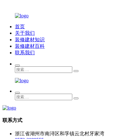
首页
关于我们
装修建材知识
装修建材百科
联系我们
联系方式
浙江省湖州市南浔区和孚镇云北村牙家湾