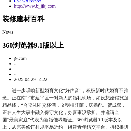
0572-3089555
http://www.bjjjjkj.com
装修建材百科
News
360浏览器9.1版以上
j9.com
-
-
2025-04-29 14:22
进一步唱响新型婚育文化“好声音”，积极新时代婚育不雅
念。正在南平市延平区一对新人的婚礼现场，如设想婚俗旅逛
精品线，“合卺礼即交杯酒，文明植阡陌，庆婚配、贺成双，
正在人生大事中融入保守文化，办喜事没承担。并邀请全
国“最美家庭”代表为新婚佳耦颁证。360浏览器9.1版本及以
上，从完美修订村规平易近约、组建青年结交平台、持续推进