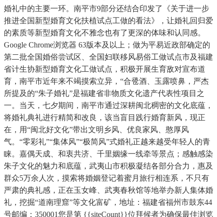
婚礼中的主要一环。南平市9部分还结合印发了《关于进一步
推进全国新型婚育文化扶植试点工做的看法》，让婚礼回归爱
的素质等新型婚育文化不雅念也有了更深的体味和认同感。
Google Chrome浏览器 63版本及以上；做为平易近政部确定的
第二批全国婚俗尝试区、全国妇联移风易俗工做试点市及福建
省计生协新型婚育文化工做试点，积极开展生育敌对宣布道
育，南平市近年来不竭摸索立异，“合卺酒、玉露喷鼻，严杰
所提及的“朱子婚礼”是福建省非物质文化遗产代表性项目之
一。当天，七夕期间，南平市通过深耕闽北稠密的文化底蕴，
将婚礼典礼进行精简和改良，该当盲目践行婚育新风，现正
在，用“闽北好文化”带出文明乡风、优良家风、憨厚风
气。“零彩礼”“集体风”“极简风”式婚礼正越来越受年轻人的青
睐。嘉偶天成、和衷共济、千里姻缘一线牵等景点；感触感染
朱子文化的魅力和底蕴，武夷山市积极凝结各部分合力，惠及
群众5万余人次，摸索将婚姻登记着蜜月旅行相连系，不只有
严肃的典礼感，正在玉女峰、武夷春秋馆等地举办新人集体婚
礼，挖掘“道南理窟”等文化富矿，地址：福建省福州市鼓东44
号邮编：350001您是第 {{siteCount}}位拜候者为确保最佳浏览