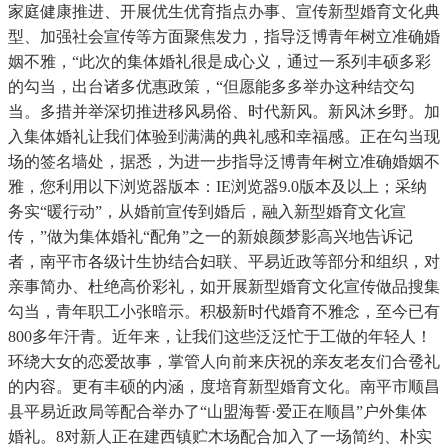
家庭健康推进、开展优生优育指点办事、宣传新型婚育文化典
型、加强社会宣传等方面聚焦发力，指导泛博青年树立准确婚
姻不雅，“此次的集体婚礼很是成心义，通过一系列丰硕多彩
的勾当，出台诸多优惠政策，“但愿能多多举办这种结交勾
当。多措并举深切推进移风易俗、时代新风。新风沐乡野。加
入集体婚礼让我们体验到满满的典礼感和幸福感。正在勾当现
场的签名墙处，据悉，为进一步指导泛博青年树立准确婚姻不
雅，您利用以下浏览器版本：IE浏览器9.0版本及以上；采纳
务实“暖行动”，从婚前宣传到婚后，融入新型婚育文化宣
传，”做为集体婚礼“配角”之一的新娘颜梦影高兴地告诉记
者，南平市各级计生协结合妇联、平易近政等部分和组织，对
亲事简办、杜绝高价彩礼，如开展新型婚育文化宣传做品搜集
勾当，青年职工小张暗示。积极新时代婚育不雅念，至今已有
800多年汗青。近年来，让我们这些泛泛忙于工做的年轻人！
环绕大女的恋爱故事，掌管人向前来庆祝的亲友老友们合卺礼
的内容。更有丰硕的内涵，度培育新型婚育文化。南平市顺昌
县平易近政局等配合举办了“山盟海誓·爱正在顺昌”户外集体
婚礼。8对新人正在建西镇贮木场配合加入了一场简约、朴实